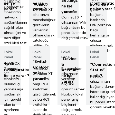
Settings"
“HUBBOX
ne işe
ne işe
Configuratio
"HUBBOX
portundan
ne işe
Connect X1”
yarar ?
yarar ?
ne işe yarar 
Connect X1"
gelen
yarar ?
cihazınızın
"HUBBOX
cihazınıza
bağlantı
network
Connect X1"
tanımladığınız
isteklerini
bağlantılarının
cihazınızın Wifi
görevlerin
LAN portuna
sağlıklı olup
bağlantısını bu
verilerinin
bağlı
olmadığını ve
panel üzerinden
offline olarak
herhangi bir
bazı diğer
değiştirebilirsiniz.
tutulduğu
cihaza
özellikleri test
bölümdür.
yönlendirmek
edebi...
için kullanılır.
Lokal
Lokal
Lokal
Lokal
Panel
Panel
Panel
Panel
“Device
“Switch
"HUBBOX
“IP
&
“Connection
Control”
Connect
"HUBBOX
Bu panelden,
Configuration”
Account”
Status”
ne işe
X1"
Connect X1"
cihazınızın
ne işe yarar ?
ne işe
nedir?
Hubbox
yarar ?
cihazınızı ,
cihazınıza
versiyon
yarar?
cihazınınızın
bulunduğu
bağlı RC1
bilgisini
bağlantı duru
yerdeki ağa
switchleri
görüntülemek,
internete çıkar
bağlamak
görüntülemek
Hubbox lokal
kullandığı ayarl
için gerekli
ve bu RC1
panel giriş
bu panel üzer
olan ip
switchler
bilgilerini
görüntüleyebilir
ayarlarını
üzerinde
değiştirmek,
bu
değişiklikler...
ağ ayarla...