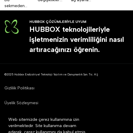
sekmeden...
HUBBOX ÇÖZÜMLERİYLE UYUM
HUBBOX teknolojileriyle
işletmenizin verimliliğini nasıl
artıracağınızı öğrenin.
©2025 Hubbox Endüstriyel Teknoloji Yazılım ve Danışmanlık San. Tic. A.Ş
Gizlilik Politikası
Üyelik Sözleşmesi
Mesafeli Satış Sözleşmesi
Web sitemizde çerez kullanımına izin
verilmektedir. Site kullanıma devam
ederek, çerez kullanımını da kabul etmiş
Çerez Politikası