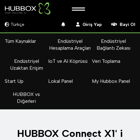
Türkçe
Giriş Yap
Bayi Ol
Tüm Kaynaklar
Endüstriyel
Endüstriyel
Hesaplama Araçları
Bağlantı Zekası
Endüstriyel
IoT ve AI Köprüsü
Veri Toplama
Uzaktan Erişim
Start Up
Lokal Panel
My Hubbox Panel
HUBBOX vs
Diğerleri
HUBBOX Connect X1' i