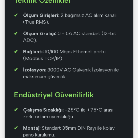
Teknik Özellikler
Ölçüm Girişleri:
2 bağımsız AC akım kanalı
(True RMS).
Ölçüm Aralığı:
0 - 5A AC standart (12-bit
ADC).
Bağlantı:
10/100 Mbps Ethernet portu
(Modbus TCP/IP).
İzolasyon:
3000V AC Galvanik İzolasyon ile
maksimum güvenlik.
Endüstriyel Güvenilirlik
Çalışma Sıcaklığı:
-25°C ile +75°C arası
zorlu ortam uyumluluğu.
Montaj:
Standart 35mm DIN Rayı ile kolay
pano kurulumu.