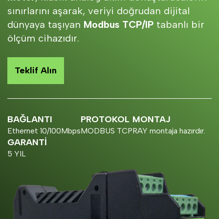
sınırlarını aşarak, veriyi doğrudan dijital
dünyaya taşıyan
Modbus TCP/IP
tabanlı bir
ölçüm cihazıdır.
Teklif Alın
BAĞLANTI
PROTOKOL
MONTAJ
Ethernet 10/100Mbps
MODBUS TCP
RAY montaja hazırdır.
GARANTİ
5 YIL