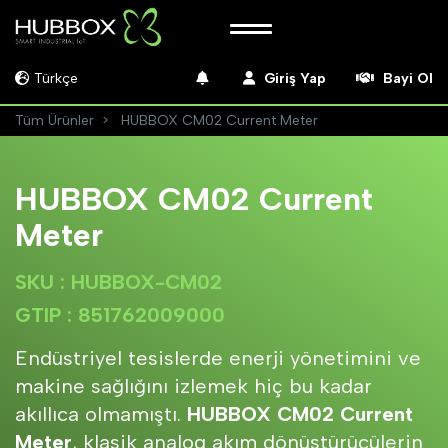
Türkçe
Giriş Yap
Bayi Ol
Tüm Ürünler
HUBBOX CM02 Current Meter
HUBBOX CM02 Current
Meter
SKU : HUBBOX-CM02
GTIP : 851762009000
Endüstriyel tesislerde enerji yönetimini ve
makine sağlığını izlemek hiç bu kadar
akıllıca olmamıştı.
HUBBOX CM02 Current
Meter
, klasik analog akım dönüştürücülerin