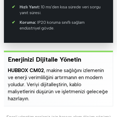
Hızlı Yanıt:
10 ms'den kısa sürede veri sorgu
yanıt süresi.
Koruma:
IP20 koruma sınıflı sağlam
endüstriyel gövde.
Enerjinizi Dijitalle Yönetin
HUBBOX CM02
, makine sağlığını izlemenin
ve enerji verimliliğini artırmanın en modern
yoludur. Veriyi dijitalleştirin, kablo
maliyetlerini düşürün ve işletmenizi geleceğe
hazırlayın.
Enerji yönetim projeniz için hassas akım ölçüm çözümü