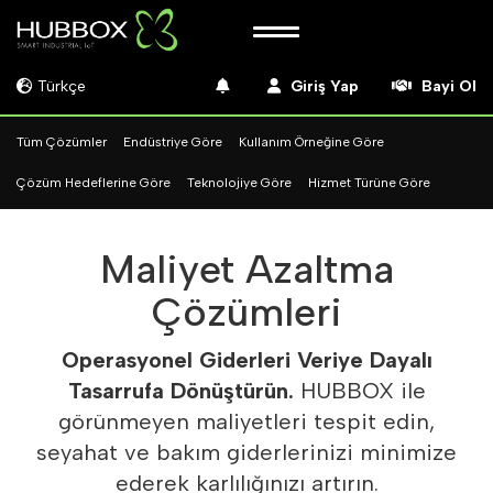
Türkçe
Giriş Yap
Bayi Ol
Tüm Çözümler
Endüstriye Göre
Kullanım Örneğine Göre
Çözüm Hedeflerine Göre
Teknolojiye Göre
Hizmet Türüne Göre
Maliyet Azaltma
Çözümleri
Operasyonel Giderleri Veriye Dayalı
Tasarrufa Dönüştürün.
HUBBOX ile
görünmeyen maliyetleri tespit edin,
seyahat ve bakım giderlerinizi minimize
ederek karlılığınızı artırın.