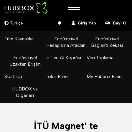
Türkçe
Giriş Yap
Bayi Ol
Tüm Kaynaklar
Endüstriyel
Endüstriyel
Hesaplama Araçları
Bağlantı Zekası
Endüstriyel
IoT ve AI Köprüsü
Veri Toplama
Uzaktan Erişim
Start Up
Lokal Panel
My Hubbox Panel
HUBBOX vs
Diğerleri
İTÜ Magnet' te