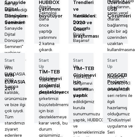
HUBBOX USB
Sanayide
HUBBOX
Trendleri
Üzerinden
her ay
Alesta
cihazlarının,
Dijital
yatırımını
ve
USB
düzenlediği
Teknoloji
sanki yerel
Dönüşüm
büyütüyor
Yenilikleri:
Çözümleri
"Girişimlerin
Hubbox’un
daha
olarak
Semineri
Gözünden
2020 ve
Dünya
önce
bağlanmış
Sanayide
Çapında
Ötesi’’
yaptığı
gibi bir ağ
Dijital
Büyük
araştırması
yatırımını
üzerinden
Dönüşüm
Başarısı!
2 katına
uzaktan
Semineri"
çıkardı.
kullanılmasına
webinar
izin verir
programı...
Start
Start
Start
Start
Up
Up
Up
Up
WIN
TİM-TEB
TİM-TEB
EUROASIA
WIN
Girişimevi
KOSGEB
TİM-TEB
HUBBOX
Girişimevi
2019
TİM-TEB
EURASIA
için
Projemiz
Girişimevi
Connect X1
projemizi
fuarına
Girişim Evi,
2019
sunum
onaylandı
tarafından
ürünümüzn
destekleyecek
katıldık,
projemizi ve
yaptık
davet
seri retimi ile
ürünümüze
şirketimizi
edildiğimiz
ilgili
ve bize ilgi
büyütebilmemiz
kurula
hazırlamış
çok iyiydi.
için bizi
sunumumuzu
olduğumuz
Tüm
desteklemeye
yaptık, HUBBOX
"Endüstriyel
standımızı
karar verdi, bu
ve
uygulama ve
ziyaret
durum
yeteneklerimizle
Seri
edenlere
girişimimiz...