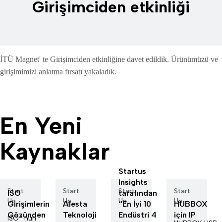
Girişimciden etkinliği
İTÜ Magnet' te Girişimciden etkinliğine davet edildik. Ürünümüzü ve
girişimimizi anlatma fırsatı yakaladık.
En Yeni
Kaynaklar
Startus
Insights
Start
Start
Start
Start
ISO
tarafından
Up
Up
Up
Up
Girişimlerin
Alesta
‘’En İyi 10
HUBBOX
Gözünden
Teknoloji
Endüstri 4
için IP
ISO ' nun