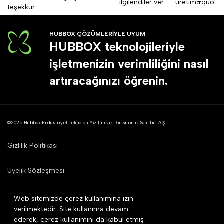
ilgilendiler ver...
üretim&quo...
teşekkür
ederiz.
HUBBOX ÇÖZÜMLERİYLE UYUM
HUBBOX teknolojileriyle
işletmenizin verimliliğini nasıl
artıracağınızı öğrenin.
©2025 Hubbox Endüstriyel Teknoloji Yazılım ve Danışmanlık San. Tic. A.Ş
Gizlilik Politikası
Üyelik Sözleşmesi
Mesafeli Satış Sözleşmesi
Web sitemizde çerez kullanımına izin
verilmektedir. Site kullanıma devam
ederek, çerez kullanımını da kabul etmiş
Çerez Politikası