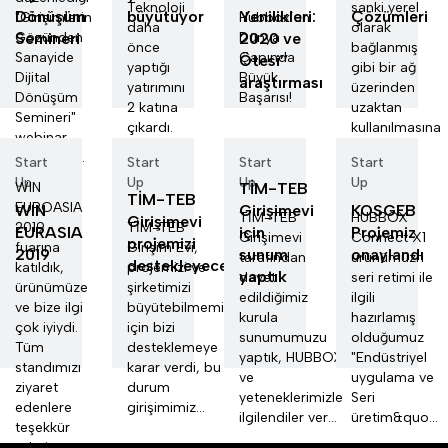
Teknoloji
sanki yerel
Dönüşüm
büyütüyor
Yenilikleri:
Çözümleri
"Girişimlerin
Hubbox’un
daha
olarak
Semineri
Gözünden
2020 ve
Dünya
önce
bağlanmış
Sanayide
Çapında
Ötesi’’
yaptığı
gibi bir ağ
Dijital
Büyük
araştırması
yatırımını
üzerinden
Dönüşüm
Başarısı!
2 katına
uzaktan
Semineri"
çıkardı.
kullanılmasına
webinar
izin verir
programı...
Start
Start
Start
Start
Up
Up
Up
Up
WIN
TİM-TEB
TİM-TEB
EUROASIA
WIN
Girişimevi
KOSGEB
TİM-TEB
HUBBOX
Girişimevi
2019
TİM-TEB
EURASIA
için
Projemiz
Girişimevi
Connect X1
projemizi
fuarına
Girişim Evi,
2019
sunum
onaylandı
tarafından
ürünümüzn
destekleyecek
katıldık,
projemizi ve
yaptık
davet
seri retimi ile
ürünümüze
şirketimizi
edildiğimiz
ilgili
ve bize ilgi
büyütebilmemiz
kurula
hazırlamış
çok iyiydi.
için bizi
sunumumuzu
olduğumuz
Tüm
desteklemeye
yaptık, HUBBOX
"Endüstriyel
standımızı
karar verdi, bu
ve
uygulama ve
ziyaret
durum
yeteneklerimizle
Seri
edenlere
girişimimiz...
ilgilendiler ver...
üretim&quo...
teşekkür
ederiz.