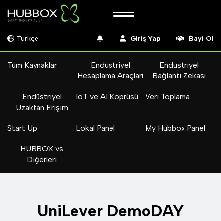
Türkçe
Giriş Yap
Bayi Ol
Tüm Kaynaklar
Endüstriyel
Endüstriyel
Hesaplama Araçları
Bağlantı Zekası
Endüstriyel
IoT ve AI Köprüsü
Veri Toplama
Uzaktan Erişim
Start Up
Lokal Panel
My Hubbox Panel
HUBBOX vs
Diğerleri
UniLever DemoDAY