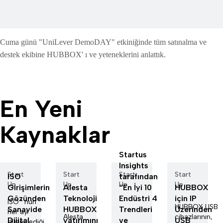
Cuma günü "UniLever DemoDAY" etkiniğinde tüm satınalma ve
destek ekibine HUBBOX' ı ve yeteneklerini anlattık.
En Yeni
Kaynaklar
Startus
Insights
Start
Start
Start
Start
ISO
tarafından
Up
Up
Up
Up
Girişimlerin
Alesta
‘’En İyi 10
HUBBOX
Gözünden
Teknoloji
Endüstri 4
için IP
ISO ' nun
HUBBOX USB
Sanayide
HUBBOX
Trendleri
Üzerinden
her ay
Alesta
cihazlarının,
Dijital
yatırımını
ve
USB
düzenlediği