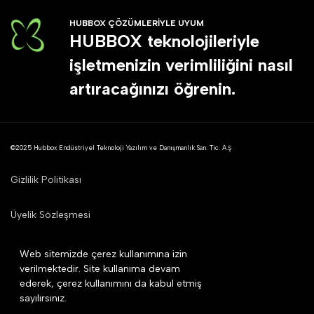
HUBBOX ÇÖZÜMLERİYLE UYUM
HUBBOX teknolojileriyle
işletmenizin verimliliğini nasıl
artıracağınızı öğrenin.
©2025 Hubbox Endüstriyel Teknoloji Yazılım ve Danışmanlık San. Tic. A.Ş
Gizlilik Politikası
Üyelik Sözleşmesi
Mesafeli Satış Sözleşmesi
Web sitemizde çerez kullanımına izin
verilmektedir. Site kullanıma devam
ederek, çerez kullanımını da kabul etmiş
Çerez Politikası
sayılırsınız.