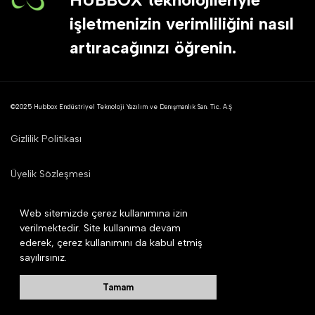
işletmenizin verimliliğini nasıl
artıracağınızı öğrenin.
©2025 Hubbox Endüstriyel Teknoloji Yazılım ve Danışmanlık San. Tic. A.Ş
Gizlilik Politikası
Üyelik Sözleşmesi
Mesafeli Satış Sözleşmesi
Web sitemizde çerez kullanımına izin
verilmektedir. Site kullanıma devam
ederek, çerez kullanımını da kabul etmiş
Çerez Politikası
sayılırsınız.
Kişisel Verilerin Korunması
Tamam