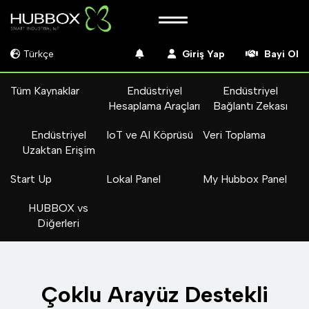
Türkçe
Giriş Yap
Bayi Ol
Tüm Kaynaklar
Endüstriyel
Endüstriyel
Hesaplama Araçları
Bağlantı Zekası
Endüstriyel
IoT ve AI Köprüsü
Veri Toplama
Uzaktan Erişim
Start Up
Lokal Panel
My Hubbox Panel
HUBBOX vs
Diğerleri
Çoklu Arayüz Destekli