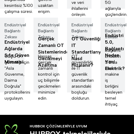
ve veri
5G
kesintisiz %100
uzaktan
ihlallerini
ağlarıyla
çalışma süresi.
erişim.
önleyin.
güçlendirin.
Endüstriyel
Endüstriyel
Endüstriyel
Endüstriyel
Bağlantı
Bağlantı
Bağlantı
Bağlantı
Endüstri
Zekası
Zekası
Zekası
Zekası
Gerçek
OT Güvenliği
Endüstriyel
5.0,
Zamanlı OT
IT
Ağlarda
Bağlantı
Bağlantı:
Sistemlerinde
Standartlarıyla
Sıfır Güven
Neden
Güçlü OT
Hassas
OT
Endüstri
Gecikmeyi
Nasıl
Mimarisi
Yeni
güvenliği için
gerçek
güvenilirliği
5.0'da
Azaltma
Hizalanır?
Elektrik?
"Asla
zamanlı
ile IT
insan-
Güvenme,
kontrol için
güvenlik
makine
Daima
uç bilişimle
standartları
iş
Doğrula"
gecikmeleri
arasındaki
birliğini
protokollerini
minimize
boşluğu
besleyen
uygulayın.
edin.
doldurun.
temel
ihtiyaç.
HUBBOX ÇÖZÜMLERİYLE UYUM
HUBBOX teknolojileriyle