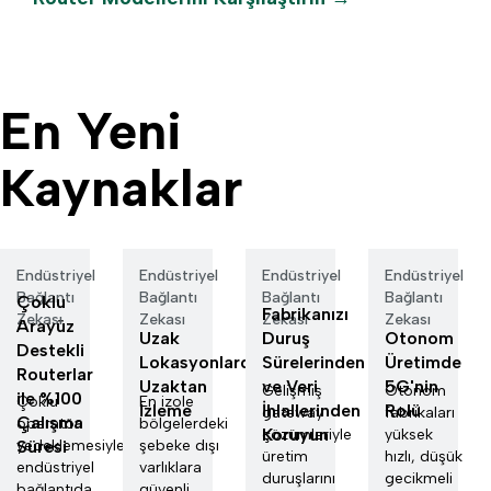
En Yeni
Kaynaklar
Endüstriyel
Endüstriyel
Endüstriyel
Endüstriyel
Bağlantı
Bağlantı
Bağlantı
Bağlantı
Çoklu
Fabrikanızı
Zekası
Zekası
Zekası
Zekası
Arayüz
Uzak
Duruş
Otonom
Destekli
Lokasyonlarda
Sürelerinden
Üretimde
Routerlar
Uzaktan
ve Veri
5G'nin
Gelişmiş
Otonom
ile %100
Çoklu
En izole
İzleme
İhlallerinden
Rolü
gateway
fabrikaları
Çalışma
operatör
bölgelerdeki
Koruyun
çözümleriyle
yüksek
Süresi
yedeklemesiyle
şebeke dışı
üretim
hızlı, düşük
endüstriyel
varlıklara
duruşlarını
gecikmeli
bağlantıda
güvenli