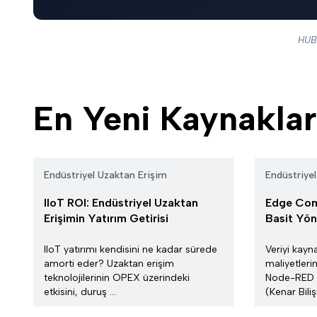
HUBB
En Yeni Kaynaklar
Endüstriyel Uzaktan Erişim
Endüstriye
IIoT ROI: Endüstriyel Uzaktan
Edge Comp
Erişimin Yatırım Getirisi
Basit Yön
IIoT yatırımı kendisini ne kadar sürede
Veriyi kayn
amorti eder? Uzaktan erişim
maliyetleri
teknolojilerinin OPEX üzerindeki
Node-RED 
etkisini, duruş ...
(Kenar Bilişi