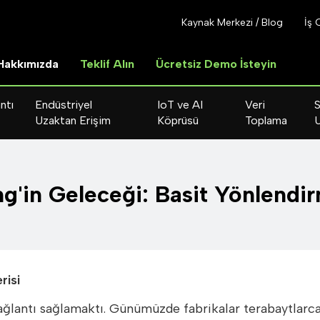
Kaynak Merkezi / Blog
İş 
Hakkımızda
Teklif Alın
Ücretsiz Demo İsteyin
ntı
Endüstriyel
IoT ve AI
Veri
S
Uzaktan Erişim
Köprüsü
Toplama
'in Geleceği: Basit Yönlendi
risi
bağlantı sağlamaktı. Günümüzde fabrikalar terabaytlarc