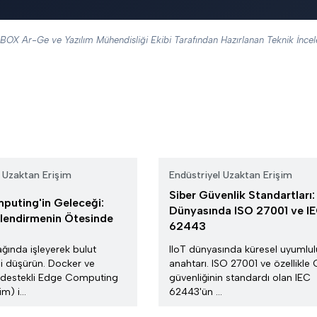
OX Ar-Ge ve Yazılım Mühendisliği Ekibi Tarafından Hazırlanan Teknik İnce
l Uzaktan Erişim
Endüstriyel Uzaktan Erişim
Siber Güvenlik Standartları:
uting'in Geleceği:
Dünyasında ISO 27001 ve I
lendirmenin Ötesinde
62443
ağında işleyerek bulut
IIoT dünyasında küresel uyumlu
ni düşürün. Docker ve
anahtarı. ISO 27001 ve özellikle
destekli Edge Computing
güvenliğinin standardı olan IEC
m) i...
62443'ün ...