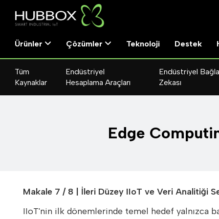
Ürünler
Çözümler
Teknoloji
Destek
Tüm
Endüstriyel
Endüstriyel Bağla
Kaynaklar
Hesaplama Araçları
Zekası
Edge Computing
Makale 7 / 8 | İleri Düzey IIoT ve Veri Analitiği Se
IIoT'nin ilk dönemlerinde temel hedef yalnızca 