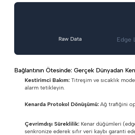
Raw Data
Edge 
Bağlantının Ötesinde: Gerçek Dünyadan Kenar
Kestirimci Bakım:
Titreşim ve sıcaklık model
1
alarm tetikleyin.
Kenarda Protokol Dönüşümü:
Ağ trafiğini o
2
Çevrimdışı Süreklilik:
Kenar düğümleri (edge 
3
senkronize ederek sıfır veri kaybı garanti ede