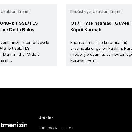
l Uzaktan Erişim
Endüstriyel Uzaktan Erişim
 2048-bit SSL/TLS
OT/IT Yakınsaması: Güvenli
sine Derin Bakış
Köprü Kurmak
 verilerinizi askeri düzeyde
Fabrika sahası ile kurumsal ağ
048-bit SSL/TLS
arasındaki engelleri kaldırın. Pu
in Man-in-the-Middle
modeliyle uyumlu, veri bütünlü
nasıl ...
koruyan ve si...
Ürünler
etmenizin
HUBBOX Connect X2