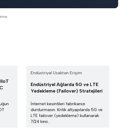
leme.
Endüstriyel Uzaktan Erişim
 IIoT
Endüstriyel Ağlarda 5G ve LTE
EC
Yedekleme (Failover) Stratejileri
luğun
İnternet kesintileri fabrikanızı
 OT
durdurmasın. Kritik altyapılarda 5G ve
LTE failover (yedekleme) kullanarak
7/24 kesi...