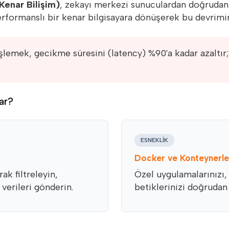
enar Bilişim)
, zekayı merkezi sunuculardan doğrudan 
formanslı bir kenar bilgisayara dönüşerek bu devrimi
şlemek, gecikme süresini (latency) %90'a kadar azaltır
ar?
ESNEKLIK
Docker ve Konteynerle
ak filtreleyin,
Özel uygulamalarınızı,
 verileri gönderin.
betiklerinizi doğruda