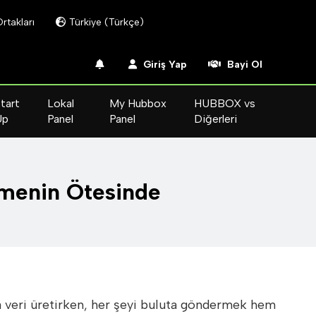
Ortakları
Türkiye (Türkçe)
Giriş Yap
Bayi Ol
tart
Lokal
My Hubbox
HUBBOX vs
Up
Panel
Panel
Diğerleri
rmenin Ötesinde
a veri üretirken, her şeyi buluta göndermek hem