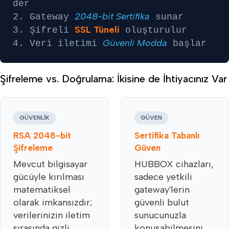
der
2048-bit Sertifika
2. Gateway
sunar
SSL Tüneli
3. Şifreli
oluşturulur
Güvenli Modda
4. Veri iletimi
başlar
Şifreleme vs. Doğrulama: İkisine de İhtiyacınız Var
GÜVENLIK
GÜVEN
RSA 2048-bit
Sertifika Tabanlı
Şifreleme
Güven
Mevcut bilgisayar
HUBBOX cihazları,
gücüyle kırılması
sadece yetkili
matematiksel
gateway'lerin
olarak imkansızdır;
güvenli bulut
verilerinizin iletim
sunucunuzla
sırasında gizli
konuşabilmesini