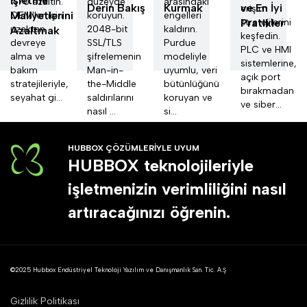
İşletme
%70 azaltın.
düzeyde
arasındaki
Derin Bakış
Kurmak
ve En İyi
erişim
Maliyetlerini
OEM'ler için
koruyun.
engelleri
Pratikler
stratejilerini
uzaktan
2048-bit
kaldırın.
Azaltmak
keşfedin.
devreye
SSL/TLS
Purdue
PLC ve HMI
alma ve
şifrelemenin
modeliyle
sistemlerine,
bakım
Man-in-
uyumlu, veri
açık port
stratejileriyle,
the-Middle
bütünlüğünü
bırakmadan
seyahat gi...
saldırılarını
koruyan ve
ve siber...
nasıl ...
si...
HUBBOX ÇÖZÜMLERİYLE UYUM
HUBBOX teknolojileriyle
işletmenizin verimliliğini nasıl
artıracağınızı öğrenin.
©2025 Hubbox Endüstriyel Teknoloji Yazılım ve Danışmanlık San. Tic. A.Ş
Gizlilik Politikası