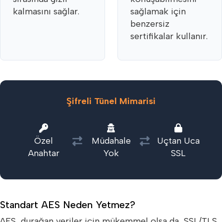
kalmasını sağlar.
sağlamak için
benzersiz
sertifikalar kullanır.
Şifreli Tünel Mimarisi
Özel
Müdahale
Uçtan Uca
Anahtar
Yok
SSL
Standart AES Neden Yetmez?
AES, durağan veriler için mükemmel olsa da, SSL/TLS