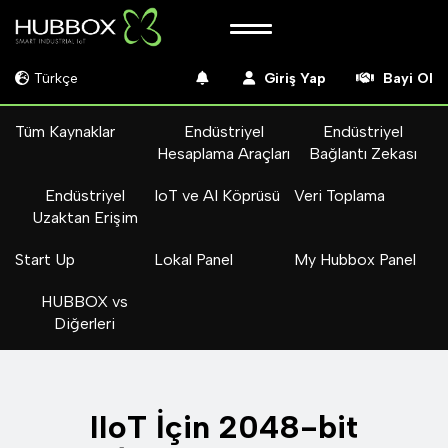
Türkçe
Giriş Yap
Bayi Ol
Tüm Kaynaklar
Endüstriyel
Endüstriyel
Hesaplama Araçları
Bağlantı Zekası
Endüstriyel
IoT ve AI Köprüsü
Veri Toplama
Uzaktan Erişim
Start Up
Lokal Panel
My Hubbox Panel
HUBBOX vs
Diğerleri
IIoT İçin 2048-bit