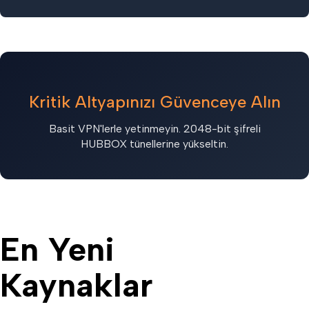
Kritik Altyapınızı Güvenceye Alın
Basit VPN'lerle yetinmeyin. 2048-bit şifreli
HUBBOX tünellerine yükseltin.
En Yeni
Kaynaklar