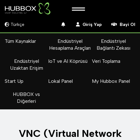
Türkçe
Giriş Yap
Bayi Ol
Tüm Kaynaklar
Endüstriyel
Endüstriyel
Hesaplama Araçları
Bağlantı Zekası
Endüstriyel
IoT ve AI Köprüsü
Veri Toplama
Uzaktan Erişim
Start Up
Lokal Panel
My Hubbox Panel
HUBBOX vs
Diğerleri
VNC (Virtual Network