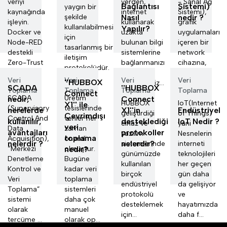
veriyi
yerden,
- Sanal Ağ
Bağlantısı
Sistemi)
yaygın bir
kaynağında
internet
Sistemi),
şekilde
Nasıl
nedir ?
işleyin.
kullanarak
grafik
kullanılabilmesi
Yapılır?
Docker ve
uzakta
uygulamaları
için
Node-RED
bulunan bilgi
içeren bir
tasarlanmış bir
destekli
sistemlerine
network
iletişim
Zero-Trust
bağlanmanızı
cihazına,
protokolüdür.
IIoT
ve
başka bir
Endüs...
Veri
Veri
Veri
Veri
''HUBBOX
Gateway
yönetmeniz...
networ...
SCADA
''HUBBOX
Toplama
Toplama
Toplama
Toplama
ile ...
Connect
SCADA
Üretim
nedir,
Connect
HUBBOX
IoT(Internet
X1'' ile
(Supervisory
tesislerinde
nerelerde
X1''in
Endüstriyel
geliştirdiği
of Things)
Çevrimdışı
Control And
veriler her
kullanılır,
desteklediği
IoT Nedir ?
cihaz ve
yani
veri
Data
zaman
avantajları
protokoller
yazılım
Nesnelerin
toplama
Acquisition),
önemli
nelerdir ?
nelerdir?
sistemlerinde
interneti
“Merkezi
nedir?
olmuştur.
günümüzde
teknolojileri
Denetleme
Bugüne
kullanılan
her geçen
Kontrol ve
kadar veri
birçok
gün daha
Veri
toplama
endüstriyel
da gelişiyor
Toplama”
sistemleri
protokolü
ve
sistemi
daha çok
desteklemek
hayatımızda
olarak
manuel
için...
daha f...
tercüme ...
olarak op...