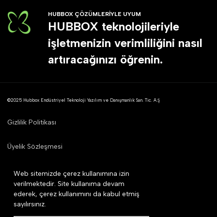
HUBBOX ÇÖZÜMLERİYLE UYUM
HUBBOX teknolojileriyle
işletmenizin verimliliğini nasıl
artıracağınızı öğrenin.
©2025 Hubbox Endüstriyel Teknoloji Yazılım ve Danışmanlık San. Tic. A.Ş
Gizlilik Politikası
Üyelik Sözleşmesi
Mesafeli Satış Sözleşmesi
Web sitemizde çerez kullanımına izin
verilmektedir. Site kullanıma devam
ederek, çerez kullanımını da kabul etmiş
Çerez Politikası
sayılırsınız.