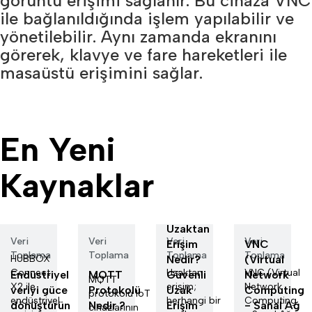
görüntü erişimi sağlanır. Bu cihaza VNC
ile bağlanıldığında işlem yapılabilir ve
yönetilebilir. Aynı zamanda ekranını
görerek, klavye ve fare hareketleri ile
masaüstü erişimini sağlar.
En Yeni
Kaynaklar
Uzaktan
Veri
Veri
Veri
Veri
Erişim
VNC
Toplama
Toplama
Toplama
Toplama
HUBBOX
Nedir?
(Virtual
Connect
Uzaktan
VNC (Virtual
Endüstriyel
MQTT
Güvenli
Network
MQTT
X2 ile
erişim;
Network
veriyi güce
Protokolü
Uzak
Computing
protokolü IoT
endüstriyel
herhangi bir
Computing
dönüştürün
Nedir ?
Erişim
- Sanal Ağ
cihazlarının