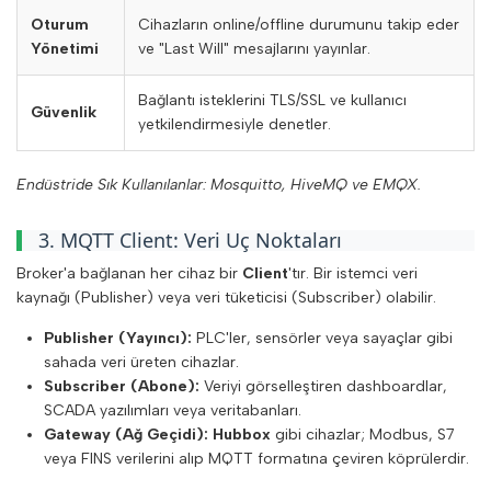
Oturum
Cihazların online/offline durumunu takip eder
Yönetimi
ve "Last Will" mesajlarını yayınlar.
Bağlantı isteklerini TLS/SSL ve kullanıcı
Güvenlik
yetkilendirmesiyle denetler.
Endüstride Sık Kullanılanlar: Mosquitto, HiveMQ ve EMQX.
3. MQTT Client: Veri Uç Noktaları
Broker'a bağlanan her cihaz bir
Client
'tır. Bir istemci veri
kaynağı (Publisher) veya veri tüketicisi (Subscriber) olabilir.
Publisher (Yayıncı):
PLC'ler, sensörler veya sayaçlar gibi
sahada veri üreten cihazlar.
Subscriber (Abone):
Veriyi görselleştiren dashboardlar,
SCADA yazılımları veya veritabanları.
Gateway (Ağ Geçidi):
Hubbox
gibi cihazlar; Modbus, S7
veya FINS verilerini alıp MQTT formatına çeviren köprülerdir.