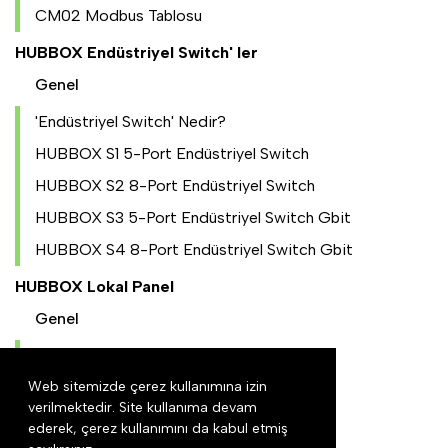
CM02 Modbus Tablosu
HUBBOX Endüstriyel Switch' ler
Genel
'Endüstriyel Switch' Nedir?
HUBBOX S1 5-Port Endüstriyel Switch
HUBBOX S2 8-Port Endüstriyel Switch
HUBBOX S3 5-Port Endüstriyel Switch Gbit
HUBBOX S4 8-Port Endüstriyel Switch Gbit
HUBBOX Lokal Panel
Genel
Local Panele Giriş
Web sitemizde çerez kullanımına izin
NAT Konfigürasyonu
verilmektedir. Site kullanıma devam
IO Ayarları
ederek, çerez kullanımını da kabul etmiş