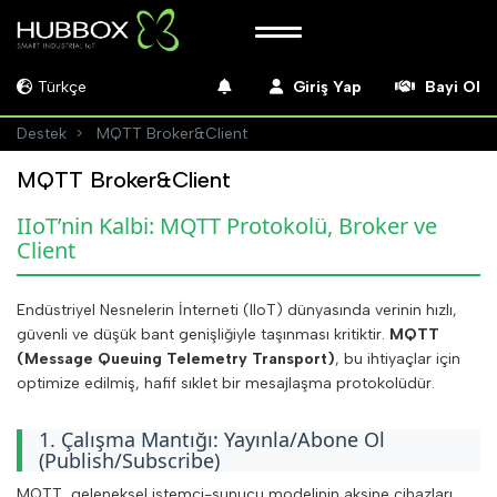
Türkçe
Giriş Yap
Bayi Ol
Destek
MQTT Broker&Client
MQTT Broker&Client
IIoT’nin Kalbi: MQTT Protokolü, Broker ve
Client
Endüstriyel Nesnelerin İnterneti (IIoT) dünyasında verinin hızlı,
güvenli ve düşük bant genişliğiyle taşınması kritiktir.
MQTT
(Message Queuing Telemetry Transport)
, bu ihtiyaçlar için
optimize edilmiş, hafif sıklet bir mesajlaşma protokolüdür.
1. Çalışma Mantığı: Yayınla/Abone Ol
(Publish/Subscribe)
MQTT, geleneksel istemci-sunucu modelinin aksine cihazları