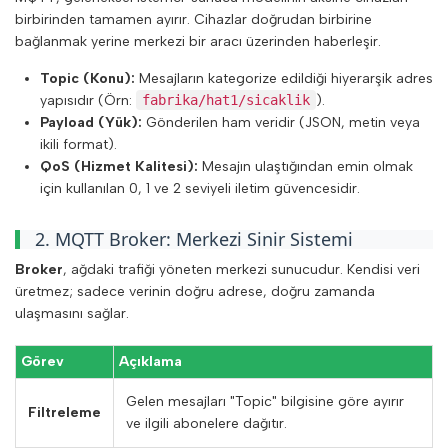
birbirinden tamamen ayırır. Cihazlar doğrudan birbirine
bağlanmak yerine merkezi bir aracı üzerinden haberleşir.
Topic (Konu):
Mesajların kategorize edildiği hiyerarşik adres
yapısıdır (Örn:
fabrika/hat1/sicaklik
).
Payload (Yük):
Gönderilen ham veridir (JSON, metin veya
ikili format).
QoS (Hizmet Kalitesi):
Mesajın ulaştığından emin olmak
için kullanılan 0, 1 ve 2 seviyeli iletim güvencesidir.
2. MQTT Broker: Merkezi Sinir Sistemi
Broker
, ağdaki trafiği yöneten merkezi sunucudur. Kendisi veri
üretmez; sadece verinin doğru adrese, doğru zamanda
ulaşmasını sağlar.
Görev
Açıklama
Gelen mesajları "Topic" bilgisine göre ayırır
Filtreleme
ve ilgili abonelere dağıtır.