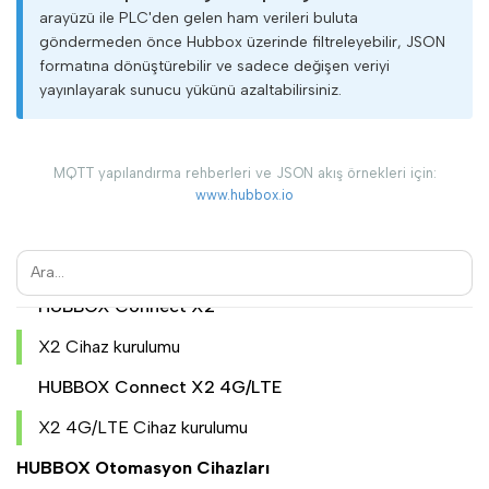
arayüzü ile PLC'den gelen ham verileri buluta
Cihaz Yönetimi
göndermeden önce Hubbox üzerinde filtreleyebilir, JSON
formatına dönüştürebilir ve sadece değişen veriyi
Kullanıcı Yönetimi
yayınlayarak sunucu yükünü azaltabilirsiniz.
Kullanıcı ekleme
Kullanıcı erişim izni verme
MQTT yapılandırma rehberleri ve JSON akış örnekleri için:
M2M Network Yönetimi
www.hubbox.io
M2M Network ayarları
HUBBOX Connect Serisi
HUBBOX Connect X2
X2 Cihaz kurulumu
HUBBOX Connect X2 4G/LTE
X2 4G/LTE Cihaz kurulumu
HUBBOX Otomasyon Cihazları