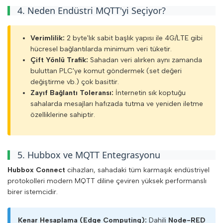
4. Neden Endüstri MQTT'yi Seçiyor?
Giriş
Verimlilik:
2 byte'lık sabit başlık yapısı ile 4G/LTE gibi
hücresel bağlantılarda minimum veri tüketir.
Genel
Çift Yönlü Trafik:
Sahadan veri alırken aynı zamanda
Yapılandırma Rehberi
buluttan PLC'ye komut göndermek (set değeri
değiştirme vb.) çok basittir.
HUBBOX Panel Erişimi
Zayıf Bağlantı Toleransı:
İnternetin sık koptuğu
Genel
sahalarda mesajları hafızada tutma ve yeniden iletme
özelliklerine sahiptir.
HUBBOX Panele giriş
Eğer bir hubbox.io üyeliğiniz varsa
5. Hubbox ve MQTT Entegrasyonu
Giriş yaptınız. "Hesabım" menüsü
İlk cihaz kaydı ve HUBBOX Panel erişimi
Hubbox Connect
cihazları, sahadaki tüm karmaşık endüstriyel
protokolleri modern MQTT diline çeviren yüksek performanslı
HUBBOX Panel' e genel bakış
birer istemcidir.
Cihaz kayıt etme ve yönetimi
Kenar Hesaplama (Edge Computing):
Dahili
Node-RED
Cihaz Kayıt