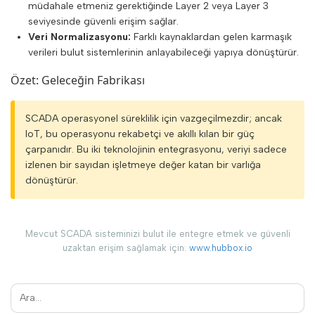
Genel
müdahale etmeniz gerektiğinde Layer 2 veya Layer 3
seviyesinde güvenli erişim sağlar.
Yapılandırma Rehberi
Veri Normalizasyonu:
Farklı kaynaklardan gelen karmaşık
verileri bulut sistemlerinin anlayabileceği yapıya dönüştürür.
HUBBOX Panel Erişimi
Genel
Özet: Geleceğin Fabrikası
HUBBOX Panele giriş
SCADA operasyonel süreklilik için vazgeçilmezdir; ancak
Eğer bir hubbox.io üyeliğiniz varsa
IoT, bu operasyonu rekabetçi ve akıllı kılan bir güç
Giriş yaptınız. "Hesabım" menüsü
çarpanıdır. Bu iki teknolojinin entegrasyonu, veriyi sadece
izlenen bir sayıdan işletmeye değer katan bir varlığa
İlk cihaz kaydı ve HUBBOX Panel erişimi
dönüştürür.
HUBBOX Panel' e genel bakış
Cihaz kayıt etme ve yönetimi
Mevcut SCADA sisteminizi bulut ile entegre etmek ve güvenli
Cihaz Kayıt
uzaktan erişim sağlamak için:
www.hubbox.io
Cihaz Yönetimi
Kullanıcı Yönetimi