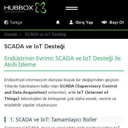
Türkçe
Giriş Yap
Bayi Ol
Destek
SCADA ve IoT Desteği
SCADA ve IoT Desteği
Endüstrinin Evrimi: SCADA ve IoT Desteği ile
Akıllı İzleme
Endüstriyel otomasyon dünyası büyük bir değişimden geçiyor.
Yıllardır fabrikaların kalbi olan
SCADA (Supervisory Control
and Data Acquisition)
sistemleri, artık
IoT (Internet of
Things)
teknolojileri ile birleşerek çok daha esnek, verimli ve
erişilebilir yapılar oluşturuyor.
1. SCADA ve IoT: Tamamlayıcı Roller