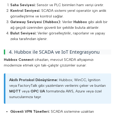
Saha Seviyesi:
Sensör ve PLC birimleri ham veriyi üretir.
Kontrol Seviyesi:
SCADA sistemi yerel operatör için anlık
görselleştirme ve kontrol sağlar.
Gateway Seviyesi (Hubbox):
Veriler
Hubbox
gibi akıllı bir
ağ geçidi üzerinden güvenli bir şekilde buluta aktarılır.
Bulut Seviyesi:
Veriler görselleştirilir, raporlanır ve yapay
zeka tarafından işlenir.
4. Hubbox ile SCADA ve IoT Entegrasyonu
Hubbox Connect
cihazları, mevcut SCADA altyapınızı
modernize etmek için tak-çalıştır çözümler sunar:
Akıllı Protokol Dönüştürme:
Hubbox; WinCC, Ignition
veya FactoryTalk gibi yazılımların verilerini çeker ve bunları
MQTT
veya
OPC UA
formatında AWS, Azure veya özel
sunucularınıza taşır.
Giriş
Güvenli VPN Tünelleri:
SCADA sistemine uzaktan