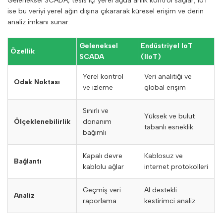
Geleneksel SCADA, tesis içi yerel ağda anlık kontrol sağlar; IoT
ise bu veriyi yerel ağın dışına çıkararak küresel erişim ve derin
analiz imkanı sunar.
Geleneksel
Endüstriyel IoT
Özellik
SCADA
(IIoT)
Yerel kontrol
Veri analitiği ve
Odak Noktası
ve izleme
global erişim
Sınırlı ve
Yüksek ve bulut
Ölçeklenebilirlik
donanım
tabanlı esneklik
bağımlı
Kapalı devre
Kablosuz ve
Bağlantı
kablolu ağlar
internet protokolleri
Geçmiş veri
AI destekli
Analiz
raporlama
kestirimci analiz