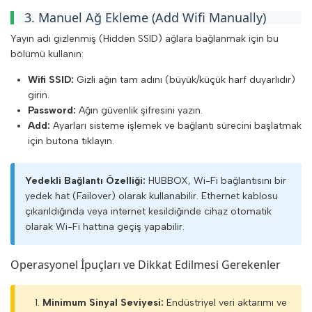
3. Manuel Ağ Ekleme (Add Wifi Manually)
Yayın adı gizlenmiş (Hidden SSID) ağlara bağlanmak için bu
bölümü kullanın:
Wifi SSID:
Gizli ağın tam adını (büyük/küçük harf duyarlıdır)
girin.
Password:
Ağın güvenlik şifresini yazın.
Add:
Ayarları sisteme işlemek ve bağlantı sürecini başlatmak
için butona tıklayın.
Yedekli Bağlantı Özelliği:
HUBBOX, Wi-Fi bağlantısını bir
yedek hat (Failover) olarak kullanabilir. Ethernet kablosu
Giriş
çıkarıldığında veya internet kesildiğinde cihaz otomatik
olarak Wi-Fi hattına geçiş yapabilir.
Genel
Yapılandırma Rehberi
Operasyonel İpuçları ve Dikkat Edilmesi Gerekenler
HUBBOX Panel Erişimi
Minimum Sinyal Seviyesi:
Endüstriyel veri aktarımı ve
Genel