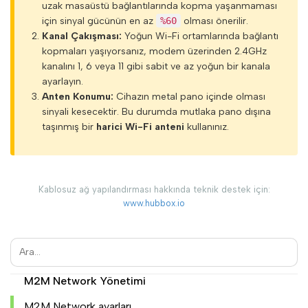
uzak masaüstü bağlantılarında kopma yaşanmaması
HUBBOX Panele giriş
için sinyal gücünün en az
%60
olması önerilir.
Kanal Çakışması:
Yoğun Wi-Fi ortamlarında bağlantı
Eğer bir hubbox.io üyeliğiniz varsa
kopmaları yaşıyorsanız, modem üzerinden 2.4GHz
Giriş yaptınız. "Hesabım" menüsü
kanalını 1, 6 veya 11 gibi sabit ve az yoğun bir kanala
ayarlayın.
İlk cihaz kaydı ve HUBBOX Panel erişimi
Anten Konumu:
Cihazın metal pano içinde olması
HUBBOX Panel' e genel bakış
sinyali kesecektir. Bu durumda mutlaka pano dışına
taşınmış bir
harici Wi-Fi anteni
kullanınız.
Cihaz kayıt etme ve yönetimi
Cihaz Kayıt
Cihaz Yönetimi
Kablosuz ağ yapılandırması hakkında teknik destek için:
www.hubbox.io
Kullanıcı Yönetimi
Kullanıcı ekleme
Kullanıcı erişim izni verme
M2M Network Yönetimi
M2M Network ayarları