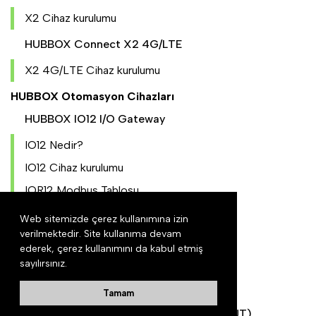
X2 Cihaz kurulumu
HUBBOX Connect X2 4G/LTE
X2 4G/LTE Cihaz kurulumu
HUBBOX Otomasyon Cihazları
HUBBOX IO12 I/O Gateway
IO12 Nedir?
IO12 Cihaz kurulumu
IOR12 Modbus Tablosu
HUBBOX IOR4 Relay Controller
Web sitemizde çerez kullanımına izin
verilmektedir. Site kullanıma devam
IOR4 Nedir?
ederek, çerez kullanımını da kabul etmiş
sayılırsınız.
IOR4 Cihaz kurulumu
IOR4 Modbus Tablosu
Tamam
HUBBOX RC1 Relay Controller (10IN/8OUT)